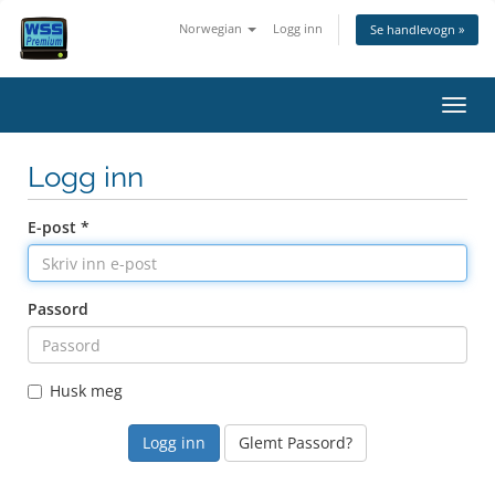
Norwegian
Logg inn
Se handlevogn »
Bytt 
Logg inn
E-post *
Passord
Husk meg
Glemt Passord?